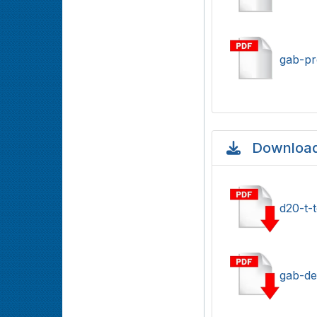
gab-pr
Download
d20-t-
gab-def