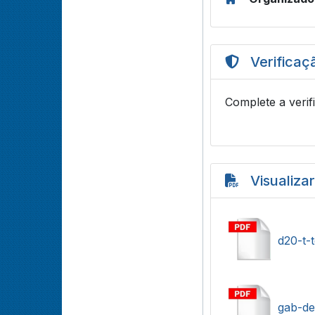
Verificaç
Complete a verif
Visualiza
d20-t-
gab-def