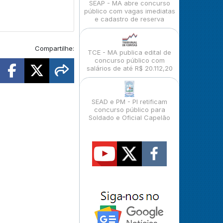
SEAP - MA abre concurso
público com vagas imediatas
e cadastro de reserva
Compartilhe:
TCE - MA publica edital de
concurso público com
salários de até R$ 20.112,20
SEAD e PM - PI retificam
concurso público para
Soldado e Oficial Capelão