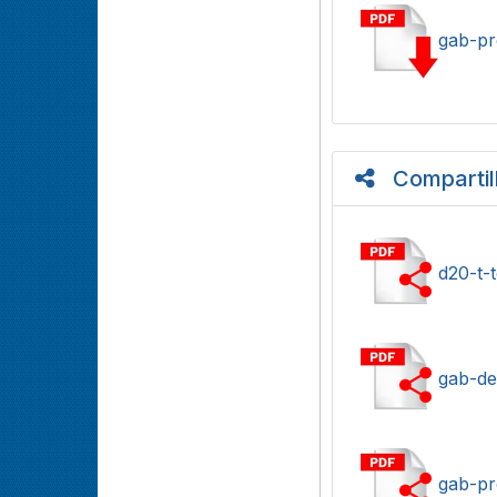
gab-pr
Compartil
d20-t-
gab-def
gab-pr