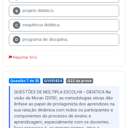
projeto didático.
B
sequência didática.
C
programa de disciplina.
D
Reportar Erro
Questão 7 de 35
Q1091424
Q22 da prova
QUESTÕES DE MÚLTIPLA ESCOLHA – DIDÁTICA Na
visão de Moran (2019), as metodologias ativas dão
ênfase ao papel de protagonista dos aprendizes na
sua relação dinâmica com todos os participantes e
componentes do processo de ensino e
aprendizagem, especialmente com os docentes.
Esse processo é, ao mesmo tempo, ativo e