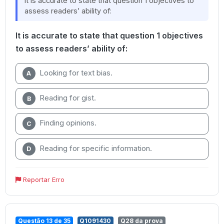
It is accurate to state that question 1 objectives to
assess readers’ ability of:
It is accurate to state that question 1 objectives
to assess readers’ ability of:
Looking for text bias.
A
Reading for gist.
B
Finding opinions.
C
Reading for specific information.
D
Reportar Erro
Questão 13 de 35
Q1091430
Q28 da prova