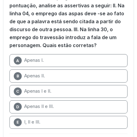
pontuação, analise as assertivas a seguir: II. Na
linha 04, o emprego das aspas deve -se ao fato
de que a palavra está sendo citada a partir do
discurso de outra pessoa. III. Na linha 30, o
emprego do travessão introduz a fala de um
personagem. Quais estão corretas?
Apenas I.
A
Apenas II.
B
Apenas I e II.
C
Apenas II e III.
D
I, II e III.
E