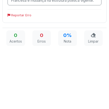
Francesa e mudança na estrutura política vigente.
Reportar Erro
0
0
0%
Acertos
Erros
Nota
Limpar