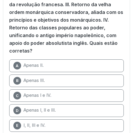
da revolução francesa. III. Retorno da velha
ordem monárquica conservadora, aliada com os
princípios e objetivos dos monárquicos. IV.
Retorno das classes populares ao poder,
unificando o antigo império napoleônico, com
apoio do poder absolutista inglês. Quais estão
corretas?
Apenas II.
A
Apenas III.
B
Apenas I e IV.
C
Apenas I, II e III.
D
I, II, III e IV.
E