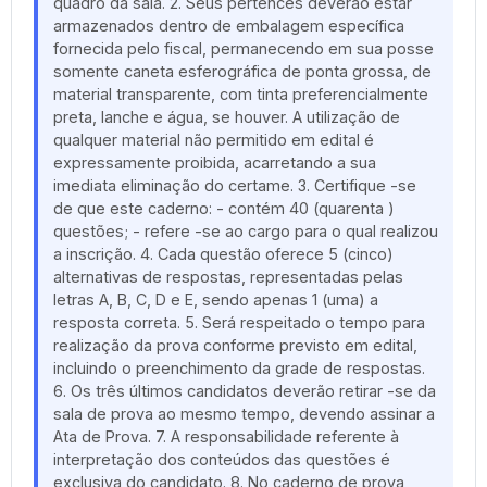
quadro da sala. 2. Seus pertences deverão estar
armazenados dentro de embalagem específica
fornecida pelo fiscal, permanecendo em sua posse
somente caneta esferográfica de ponta grossa, de
material transparente, com tinta preferencialmente
preta, lanche e água, se houver. A utilização de
qualquer material não permitido em edital é
expressamente proibida, acarretando a sua
imediata eliminação do certame. 3. Certifique -se
de que este caderno: - contém 40 (quarenta )
questões; - refere -se ao cargo para o qual realizou
a inscrição. 4. Cada questão oferece 5 (cinco)
alternativas de respostas, representadas pelas
letras A, B, C, D e E, sendo apenas 1 (uma) a
resposta correta. 5. Será respeitado o tempo para
realização da prova conforme previsto em edital,
incluindo o preenchimento da grade de respostas.
6. Os três últimos candidatos deverão retirar -se da
sala de prova ao mesmo tempo, devendo assinar a
Ata de Prova. 7. A responsabilidade referente à
interpretação dos conteúdos das questões é
exclusiva do candidato. 8. No caderno de prova,