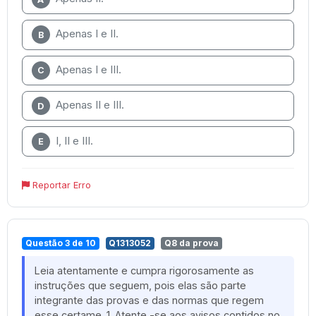
Apenas I e II.
B
Apenas I e III.
C
Apenas II e III.
D
I, II e III.
E
Reportar Erro
Questão 3 de 10
Q1313052
Q8 da prova
Leia atentamente e cumpra rigorosamente as
instruções que seguem, pois elas são parte
integrante das provas e das normas que regem
esse certame. 1. Atente -se aos avisos contidos no