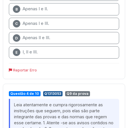
Apenas I e II.
B
Apenas I e III.
C
Apenas II e III.
D
I, II e III.
E
Reportar Erro
Questão 4 de 10
Q1313053
Q9 da prova
Leia atentamente e cumpra rigorosamente as
instruções que seguem, pois elas são parte
integrante das provas e das normas que regem
esse certame. 1. Atente -se aos avisos contidos no