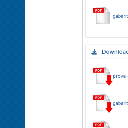
gabari
Download
prova-
gabari