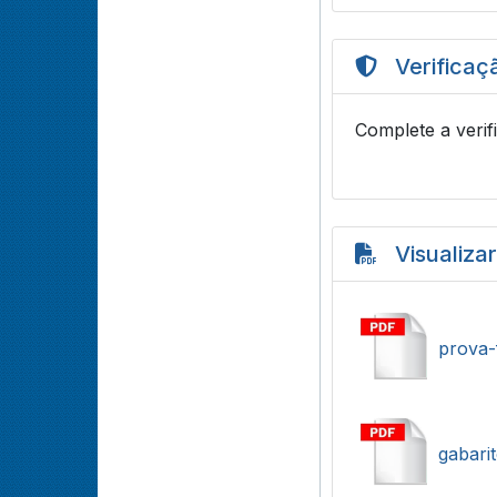
Verificaç
Complete a verif
Visualiza
prova-
gabari