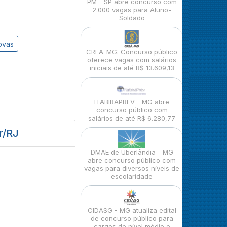
PM - SP abre concurso com
2.000 vagas para Aluno-
Soldado
ovas
CREA-MG: Concurso público
oferece vagas com salários
iniciais de até R$ 13.609,13
ITABIRAPREV - MG abre
concurso público com
salários de até R$ 6.280,77
r/RJ
DMAE de Uberlândia - MG
abre concurso público com
vagas para diversos níveis de
escolaridade
CIDASG - MG atualiza edital
de concurso público para
cargos de nível médio e