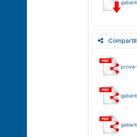
gabari
Compartil
prova-
gabari
gabari