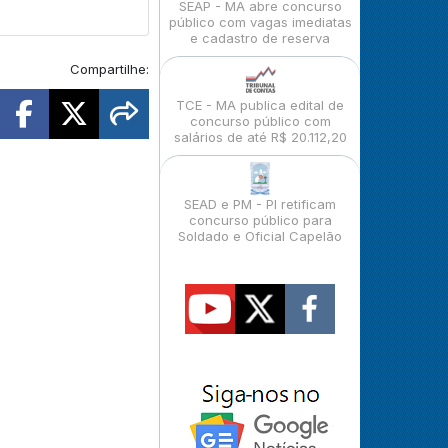
SEAP - MA abre concurso
público com vagas imediatas
e cadastro de reserva
Compartilhe:
TCE - MA publica edital de
concurso público com
salários de até R$ 20.112,20
SEAD e PM - PI retificam
concurso público para
Soldado e Oficial Capelão