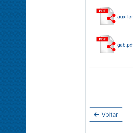
auxili
gab.pd
Voltar