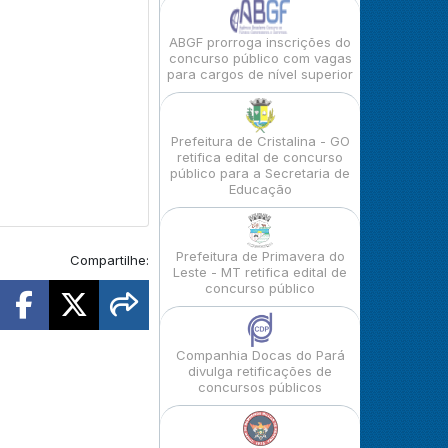
ABGF prorroga inscrições do
concurso público com vagas
para cargos de nível superior
Prefeitura de Cristalina - GO
retifica edital de concurso
público para a Secretaria de
Educação
Prefeitura de Primavera do
Compartilhe:
Leste - MT retifica edital de
concurso público
Companhia Docas do Pará
divulga retificações de
concursos públicos