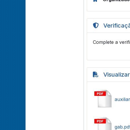
Verificaç
Complete a verif
Visualiza
auxili
gab.pd