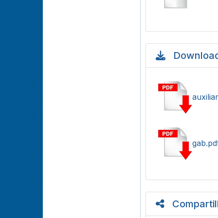
Download
auxili
gab.pd
Compartil