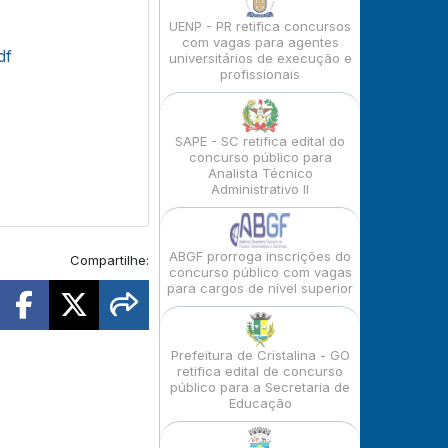
UENP - PR retifica concursos
com vagas para agentes
df
universitários de execução e
profissionais
SAPE - SC retifica edital do
concurso público para
Analista Técnico
Administrativo II
ABGF prorroga inscrições do
Compartilhe:
concurso público com vagas
para cargos de nível superior
Prefeitura de Cristalina - GO
retifica edital de concurso
público para a Secretaria de
Educação