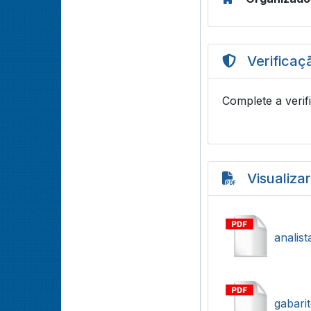
Verificaç
Complete a verif
Visualiza
analist
gabarit