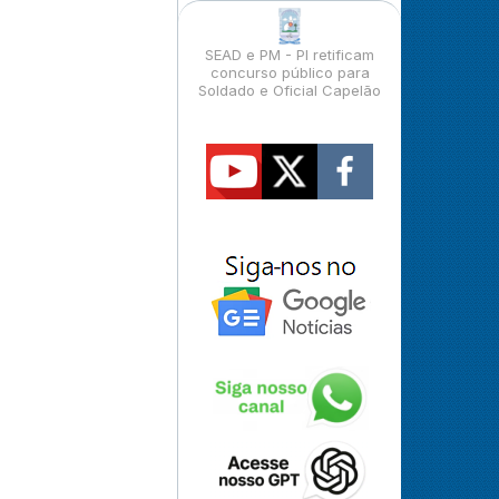
SEAD e PM - PI retificam
concurso público para
Soldado e Oficial Capelão