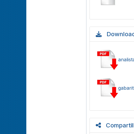
Download
analist
gabarit
Compartil