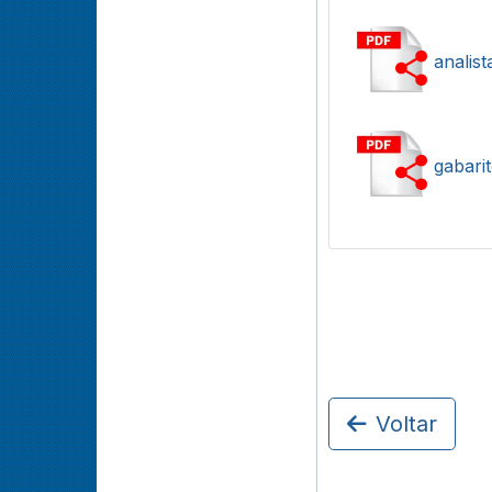
analist
gabarit
Voltar