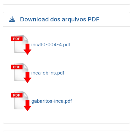
Download dos arquivos PDF
inca10-004-4.pdf
inca-cb-ns.pdf
gabaritos-inca.pdf