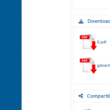
Download
9.pdf
gabari
Compartil