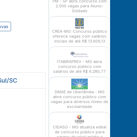
PM - SP abre concurso com
2.000 vagas para Aluno-
Soldado
ovas
CREA-MG: Concurso público
oferece vagas com salários
iniciais de até R$ 13.609,13
ITABIRAPREV - MG abre
concurso público com
salários de até R$ 6.280,77
Sul/SC
DMAE de Uberlândia - MG
abre concurso público com
vagas para diversos níveis de
escolaridade
CIDASG - MG atualiza edital
de concurso público para
cargos de nível médio e