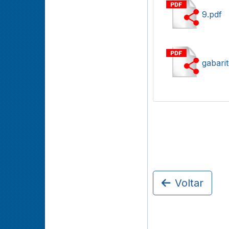
9.pdf
gabari
Voltar