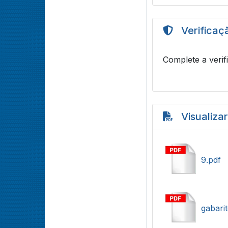
Verificaç
Complete a verif
Visualiza
9.pdf
gabari