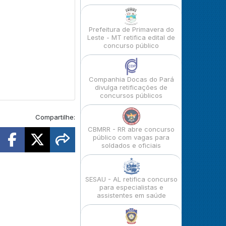
Prefeitura de Primavera do
Leste - MT retifica edital de
concurso público
Companhia Docas do Pará
divulga retificações de
concursos públicos
Compartilhe:
CBMRR - RR abre concurso
público com vagas para
soldados e oficiais
SESAU - AL retifica concurso
para especialistas e
assistentes em saúde