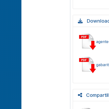
Download
agente
gabarit
Compartil