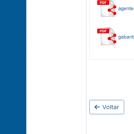
agente
gabarit
Voltar