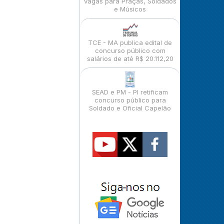
vagas para Praças, Soldados
e Músicos
TCE - MA publica edital de
concurso público com
salários de até R$ 20.112,20
SEAD e PM - PI retificam
concurso público para
Soldado e Oficial Capelão