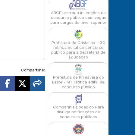
ABGF prorroga inscrições do
concurso público com vagas
para cargos de nível superior
Prefeitura de Cristalina - GO
retifica edital de concurso
público para a Secretaria de
Educação
Compartilhe:
Prefeitura de Primavera do
Leste - MT retifica edital de
concurso público
Companhia Docas do Pará
divulga retificações de
concursos públicos