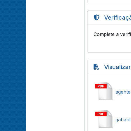
Verificaç
Complete a verif
Visualiza
agente
gabarit