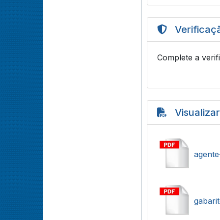
Verificaç
Complete a verif
Visualiza
agente
gabarit