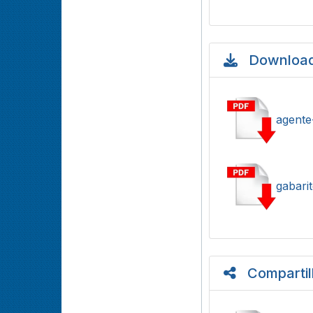
Download
agente
gabarit
Compartil