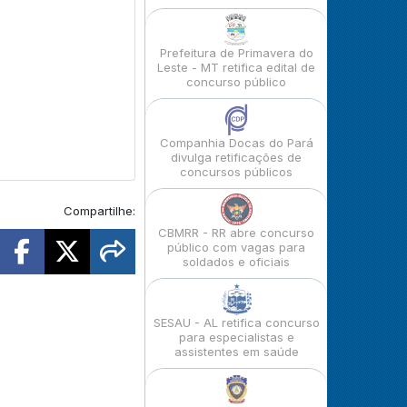
Prefeitura de Primavera do
Leste - MT retifica edital de
concurso público
Companhia Docas do Pará
divulga retificações de
concursos públicos
Compartilhe:
CBMRR - RR abre concurso
público com vagas para
soldados e oficiais
SESAU - AL retifica concurso
para especialistas e
assistentes em saúde