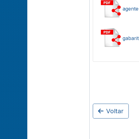
agente
gabarit
Voltar