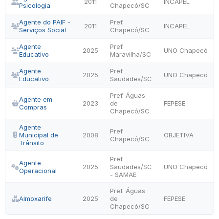
2011
INCAPEL
Psicologia
Chapecó/SC
Agente do PAIF -
Pref.
2011
INCAPEL
Serviços Social
Chapecó/SC
Agente
Pref.
2025
UNO Chapecó
Educativo
Maravilha/SC
Agente
Pref.
2025
UNO Chapecó
Educativo
Saudades/SC
Pref. Águas
Agente em
2023
de
FEPESE
Compras
Chapecó/SC
Agente
Pref.
Municipal de
2008
OBJETIVA
Chapecó/SC
Trânsito
Pref.
Agente
2025
Saudades/SC
UNO Chapecó
Operacional
- SAMAE
Pref. Águas
Almoxarife
2025
de
FEPESE
Chapecó/SC