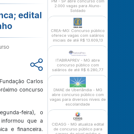
PM - SP abre concurso com
2.000 vagas para Aluno-
Soldado
ca; edital
nho
CREA-MG: Concurso público
oferece vagas com salários
iniciais de até R$ 13.609,13
urso
ITABIRAPREV - MG abre
concurso público com
salários de até R$ 6.280,77
a Fundação Carlos
próximo concurso
DMAE de Uberlândia - MG
abre concurso público com
vagas para diversos níveis de
escolaridade
gunda-feira), o
 informou que a
CIDASG - MG atualiza edital
ica e financeira.
de concurso público para
cargos de nível médio e