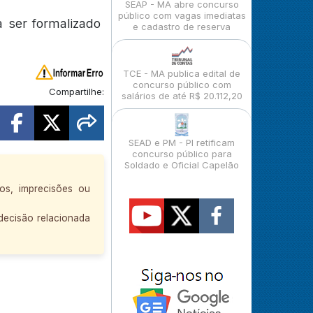
SEAP - MA abre concurso
público com vagas imediatas
a ser formalizado
e cadastro de reserva
TCE - MA publica edital de
concurso público com
Compartilhe:
salários de até R$ 20.112,20
SEAD e PM - PI retificam
concurso público para
Soldado e Oficial Capelão
ros, imprecisões ou
decisão relacionada