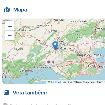
Mapa:
+
−
Leaflet
|
© OpenStreetMap contributor
Veja também: