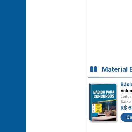
Material 
Bási
Volu
Leitur
Baixe 
R$ 6
Co