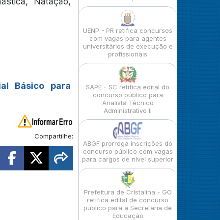
ástica, Natação,
UENP - PR retifica concursos
com vagas para agentes
universitários de execução e
profissionais
ial Básico para
SAPE - SC retifica edital do
concurso público para
Analista Técnico
Administrativo II
Compartilhe:
ABGF prorroga inscrições do
concurso público com vagas
para cargos de nível superior
Prefeitura de Cristalina - GO
retifica edital de concurso
público para a Secretaria de
Educação