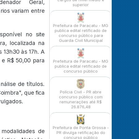
denador Geral,
superior
rios variam entre
Prefeitura de Paracatu - MG
publica edital retificado de
sponível no site
concurso público para
Guarda Civil Municipal
a, localizada na
as 13h30 às 17h. A
 e R$ 50,00 para
Prefeitura de Paracatu - MG
publica edital retificado de
concurso público
álise de títulos.
Coimbra", que fica
Polícia Civil - PR abre
concurso público com
vulgados.
remunerações até R$
26.876,48
Prefeitura de Ponta Grossa -
 modalidades de
PR divulga retificação do
concurso público