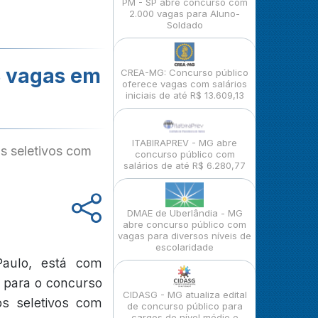
PM - SP abre concurso com
2.000 vagas para Aluno-
Soldado
18 vagas em
CREA-MG: Concurso público
oferece vagas com salários
iniciais de até R$ 13.609,13
ITABIRAPREV - MG abre
s seletivos com
concurso público com
salários de até R$ 6.280,77
DMAE de Uberlândia - MG
abre concurso público com
vagas para diversos níveis de
escolaridade
Paulo, está com
o, para o concurso
CIDASG - MG atualiza edital
s seletivos com
de concurso público para
cargos de nível médio e