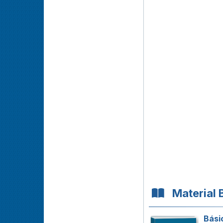
Material 
Bási