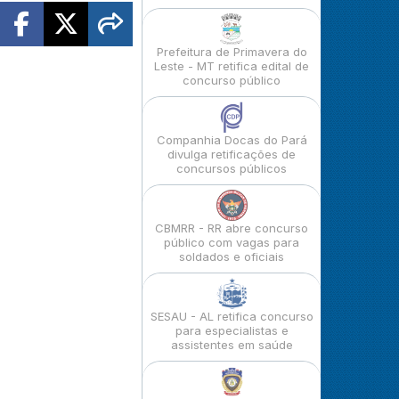
Prefeitura de Primavera do
Leste - MT retifica edital de
concurso público
Companhia Docas do Pará
divulga retificações de
concursos públicos
CBMRR - RR abre concurso
público com vagas para
soldados e oficiais
SESAU - AL retifica concurso
para especialistas e
assistentes em saúde