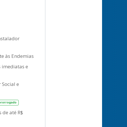
nstalador
ate às Endemias
s imediatas e
 Social e
prorrogado
s de até R$