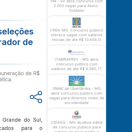
PM - SP abre concurso com
2.000 vagas para Aluno-
Soldado
seleções
CREA-MG: Concurso público
oferece vagas com salários
rador de
iniciais de até R$ 13.609,13
ITABIRAPREV - MG abre
concurso público com
salários de até R$ 6.280,77
emuneração de R$
ática.
DMAE de Uberlândia - MG
abre concurso público com
vagas para diversos níveis de
escolaridade
o Grande do Sul,
CIDASG - MG atualiza edital
de concurso público para
ficados para o
cargos de nível médio e