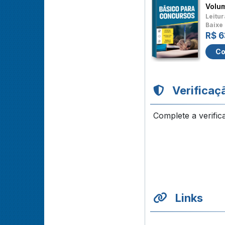
Volu
Leitur
Baixe 
R$ 6
Co
Verificaç
Complete a verific
Links