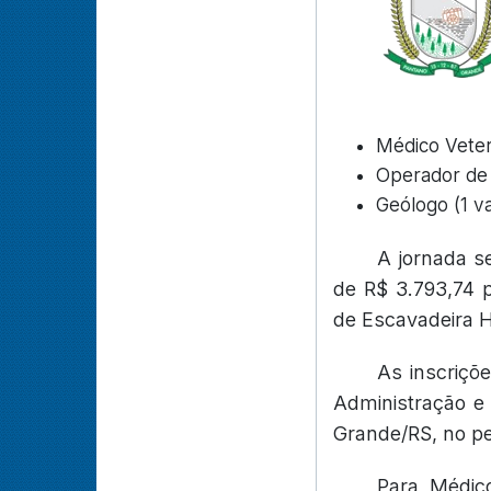
Médico Veter
Operador de 
Geólogo (1 v
A jornada s
de R$ 3.793,74 p
de Escavadeira H
As inscriçõ
Administração e 
Grande/RS, no pe
Para Médico