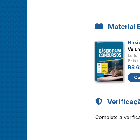
Material 
Bási
Volu
Leitur
Baixe 
R$ 6
Co
Verificaç
Complete a verific