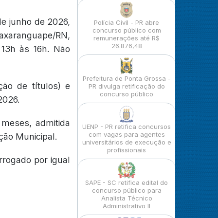
de junho de 2026,
Polícia Civil - PR abre
concurso público com
axaranguape/RN,
remunerações até R$
26.876,48
 13h às 16h. Não
Prefeitura de Ponta Grossa -
ção de títulos) e
PR divulga retificação do
concurso público
2026.
 meses, admitida
UENP - PR retifica concursos
com vagas para agentes
ção Municipal.
universitários de execução e
profissionais
rrogado por igual
SAPE - SC retifica edital do
concurso público para
Analista Técnico
Administrativo II