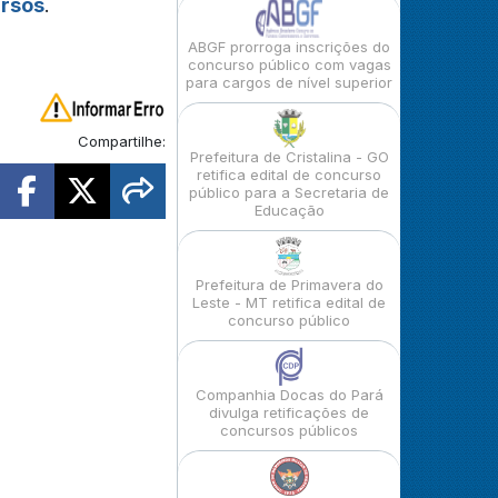
ursos
.
ABGF prorroga inscrições do
concurso público com vagas
para cargos de nível superior
Compartilhe:
Prefeitura de Cristalina - GO
retifica edital de concurso
público para a Secretaria de
Educação
Prefeitura de Primavera do
Leste - MT retifica edital de
concurso público
Companhia Docas do Pará
divulga retificações de
concursos públicos