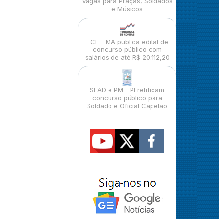
vagas para Praças, Soldados
e Músicos
TCE - MA publica edital de
concurso público com
salários de até R$ 20.112,20
SEAD e PM - PI retificam
concurso público para
Soldado e Oficial Capelão