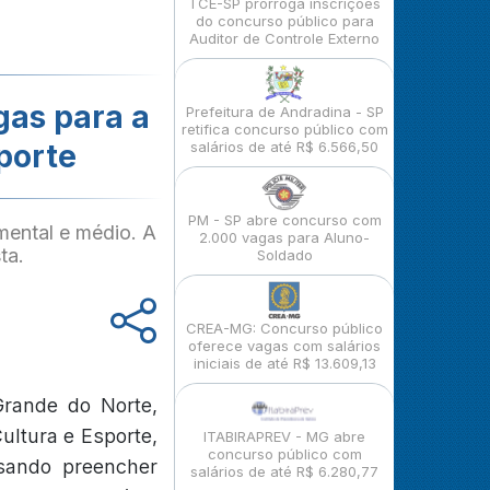
TCE-SP prorroga inscrições
do concurso público para
Auditor de Controle Externo
gas para a
Prefeitura de Andradina - SP
retifica concurso público com
porte
salários de até R$ 6.566,50
PM - SP abre concurso com
mental e médio. A
2.000 vagas para Aluno-
ta.
Soldado
CREA-MG: Concurso público
oferece vagas com salários
iniciais de até R$ 13.609,13
Grande do Norte,
ultura e Esporte,
ITABIRAPREV - MG abre
concurso público com
isando preencher
salários de até R$ 6.280,77