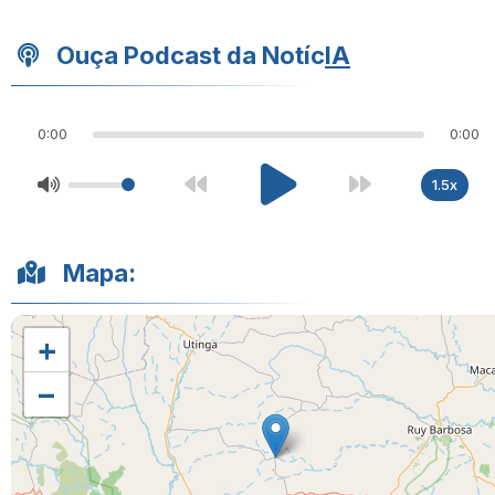
Ouça Podcast da Notíc
IA
0:00
0:00
1.5x
Mapa:
+
−