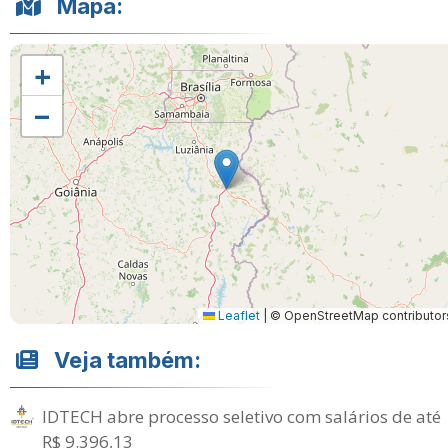
Mapa:
+
−
Leaflet
|
© OpenStreetMap contributor
Veja também:
IDTECH abre processo seletivo com salários de até
R$ 9.396,13