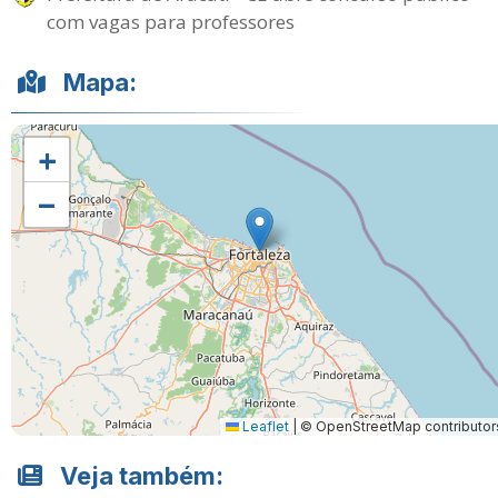
com vagas para professores
Mapa:
+
−
Leaflet
|
© OpenStreetMap contributor
Veja também: