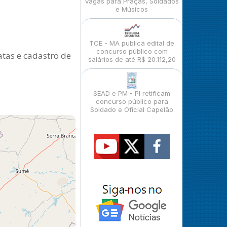
vagas para Praças, Soldados
e Músicos
TCE - MA publica edital de
concurso público com
atas e cadastro de
salários de até R$ 20.112,20
SEAD e PM - PI retificam
concurso público para
Soldado e Oficial Capelão