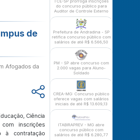
TCE-SP prorroga inscrições
do concurso público para
Auditor de Controle Externo
campus de
Prefeitura de Andradina - SP
retifica concurso público com
salários de até R$ 6.566,50
PM - SP abre concurso com
 em Afogados da
2.000 vagas para Aluno-
Soldado
CREA-MG: Concurso público
oferece vagas com salários
iniciais de até R$ 13.609,13
Educação, Ciência
 com inscrições
ITABIRAPREV - MG abre
concurso público com
o à contratação
salários de até R$ 6.280,77