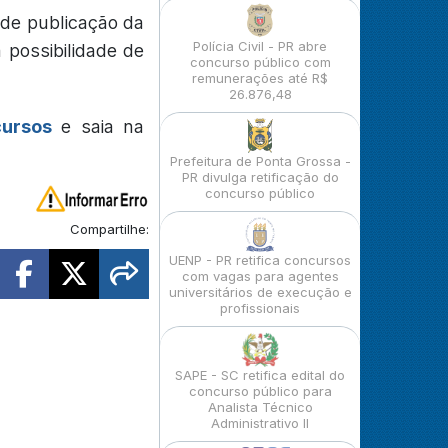
 de publicação da
Polícia Civil - PR abre
 possibilidade de
concurso público com
remunerações até R$
26.876,48
cursos
e saia na
Prefeitura de Ponta Grossa -
PR divulga retificação do
concurso público
Compartilhe:
UENP - PR retifica concursos
com vagas para agentes
universitários de execução e
profissionais
SAPE - SC retifica edital do
concurso público para
Analista Técnico
Administrativo II