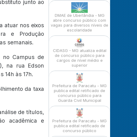
bstituto junto ao
DMAE de Uberlândia - MG
abre concurso público com
a atuar nos eixos
vagas para diversos níveis de
escolaridade
tura e Produção
ras semanais.
CIDASG - MG atualiza edital
de concurso público para
o, no Campus de
cargos de nível médio e
E), na rua Edson
superior
s 14h às 17h.
Prefeitura de Paracatu - MG
olhimento da taxa
publica edital retificado de
concurso público para
Guarda Civil Municipal
álise de títulos,
ão acadêmica e
Prefeitura de Paracatu - MG
publica edital retificado de
concurso público