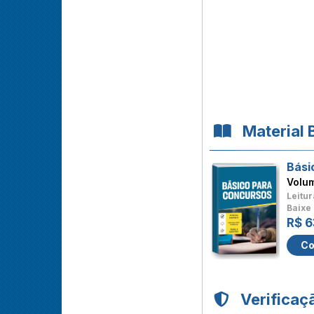
Material 
Bási
Volu
Leitur
Baixe 
R$ 6
Co
Verificaç