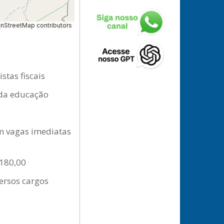
StreetMap contributors
stas fiscais
s da educação
om vagas imediatas
.180,00
ersos cargos