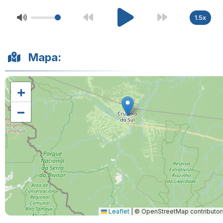
1.5x
Mapa:
+
−
Leaflet
|
© OpenStreetMap contributor