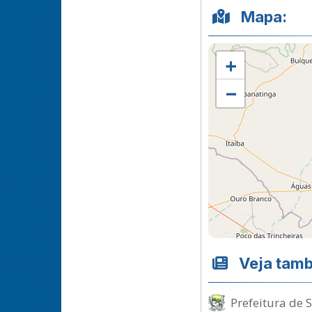
Mapa:
+
−
Veja tam
Prefeitura de 