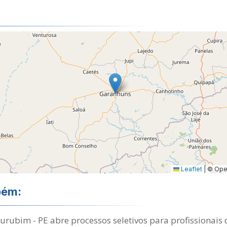
Leaflet
|
© Open
bém:
Surubim - PE abre processos seletivos para profissionai