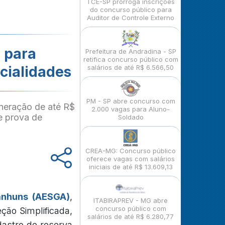
TCE-SP prorroga inscrições
do concurso público para
Auditor de Controle Externo
 para
Prefeitura de Andradina - SP
retifica concurso público com
cialidades
salários de até R$ 6.566,50
PM - SP abre concurso com
neração de até R$
2.000 vagas para Aluno-
e prova de
Soldado
CREA-MG: Concurso público
oferece vagas com salários
iniciais de até R$ 13.609,13
anhuns (AESGA)
,
ITABIRAPREV - MG abre
concurso público com
ção Simplificada,
salários de até R$ 6.280,77
dastro de reserva