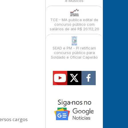
e Músicos
TCE - MA publica edital de
concurso público com
salários de até R$ 20.112,20
SEAD e PM - PI retificam
concurso público para
Soldado e Oficial Capelão
ersos cargos