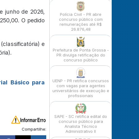
e junho de 2026,
Polícia Civil - PR abre
concurso público com
 250,00. O pedido
remunerações até R$
26.876,48
lassificatória) e
Prefeitura de Ponta Grossa -
ria).
PR divulga retificação do
concurso público
UENP - PR retifica concursos
ial Básico para
com vagas para agentes
universitários de execução e
profissionais
SAPE - SC retifica edital do
concurso público para
Analista Técnico
Compartilhe:
Administrativo II