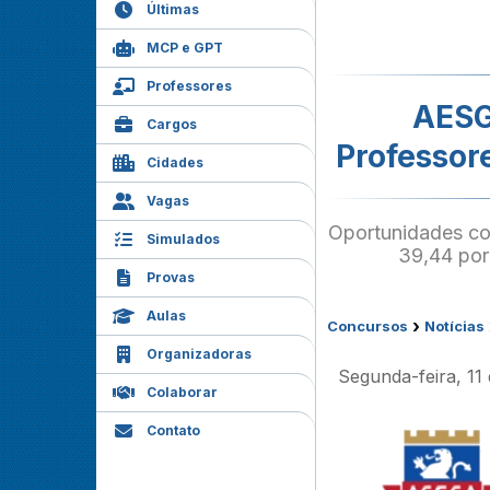
Últimas
MCP e GPT
Professores
AESG
Cargos
Professor
Cidades
Vagas
Oportunidades co
Simulados
39,44 por
Provas
Aulas
›
Concursos
Notícias
Organizadoras
Segunda-feira, 11
Colaborar
Contato