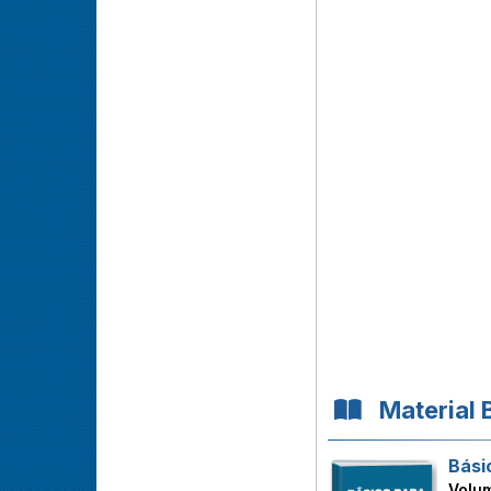
Material 
Bási
Volu