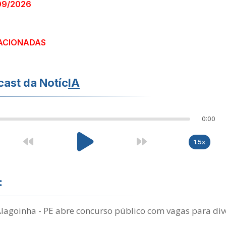
09/2026
ACIONADAS
ast da Notíc
IA
0:00
1.5x
:
Alagoinha - PE abre concurso público com vagas para div