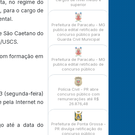
ta, no regime do
superior
, para o cargo de
ntal.
Prefeitura de Paracatu - MG
publica edital retificado de
de São Caetano do
concurso público para
Guarda Civil Municipal
IP/USCS.
 com formação em
Prefeitura de Paracatu - MG
publica edital retificado de
concurso público
Polícia Civil - PR abre
3 (segunda-feira)
concurso público com
remunerações até R$
 pela Internet no
26.876,48
Prefeitura de Ponta Grossa -
go até a data do
PR divulga retificação do
concurso público