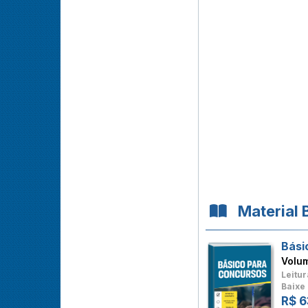
Material 
Bási
Volu
Leitur
Baixe 
R$ 6