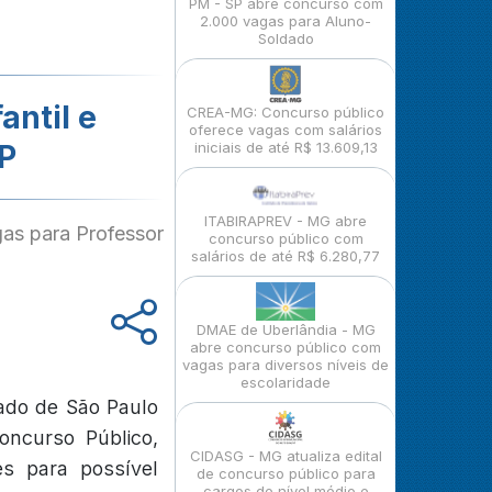
PM - SP abre concurso com
2.000 vagas para Aluno-
Soldado
antil e
CREA-MG: Concurso público
oferece vagas com salários
P
iniciais de até R$ 13.609,13
ITABIRAPREV - MG abre
as para Professor
concurso público com
salários de até R$ 6.280,77
DMAE de Uberlândia - MG
abre concurso público com
vagas para diversos níveis de
escolaridade
tado de São Paulo
oncurso Público,
CIDASG - MG atualiza edital
es para possível
de concurso público para
cargos de nível médio e