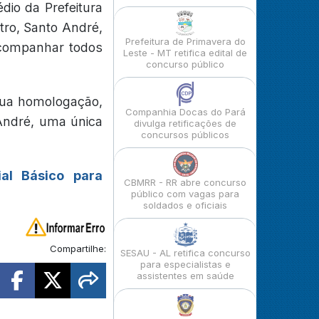
édio da Prefeitura
tro, Santo André,
Prefeitura de Primavera do
acompanhar todos
Leste - MT retifica edital de
concurso público
sua homologação,
Companhia Docas do Pará
 André, uma única
divulga retificações de
concursos públicos
ial Básico para
CBMRR - RR abre concurso
público com vagas para
soldados e oficiais
Compartilhe:
SESAU - AL retifica concurso
para especialistas e
assistentes em saúde