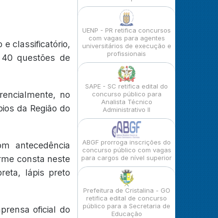
UENP - PR retifica concursos
com vagas para agentes
e classificatório,
universitários de execução e
profissionais
m 40 questões de
SAPE - SC retifica edital do
rencialmente, no
concurso público para
Analista Técnico
pios da Região do
Administrativo II
ABGF prorroga inscrições do
om antecedência
concurso público com vagas
rme consta neste
para cargos de nível superior
reta, lápis preto
Prefeitura de Cristalina - GO
retifica edital de concurso
público para a Secretaria de
rensa oficial do
Educação