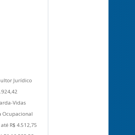
ltor Jurídico
8.924,42
uarda-Vidas
ta Ocupacional
 até R$ 4.512,75