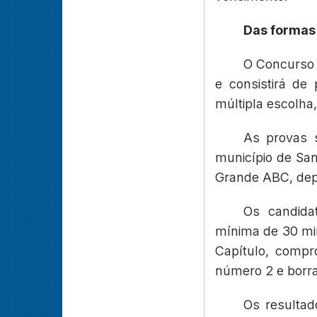
Das formas 
O Concurso P
e consistirá de
múltipla escolha,
As provas s
município de San
Grande ABC, dep
Os candida
mínima de 30 mi
Capítulo, compro
número 2 e borr
Os resultad