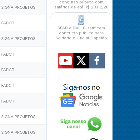
concurso público com
salários de até R$ 20.112,20
SIGNA PROJETOS
FADCT
SEAD e PM - PI retificam
concurso público para
Soldado e Oficial Capelão
SIGNA PROJETOS
FADCT
FADCT
FADCT
FADCT
SIGNA PROJETOS
SIGNA PROJETOS