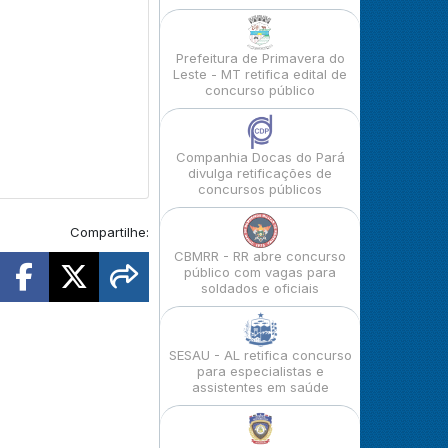
Prefeitura de Primavera do
Leste - MT retifica edital de
concurso público
Companhia Docas do Pará
divulga retificações de
concursos públicos
Compartilhe:
CBMRR - RR abre concurso
público com vagas para
soldados e oficiais
SESAU - AL retifica concurso
para especialistas e
assistentes em saúde