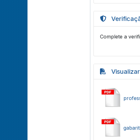
Verificaç
Complete a verif
Visualiza
profes
gabari