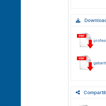
Download
profes
gabari
Compartil