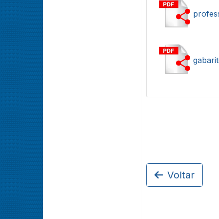
profes
gabari
Voltar