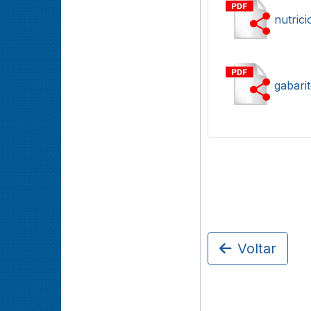
nutrici
gabari
Voltar