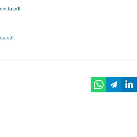
onista.pdf
tos.pdf