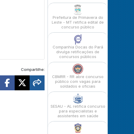
Prefeitura de Primavera do
Leste - MT retifica edital de
concurso público
Companhia Docas do Pará
divulga retificações de
concursos públicos
Compartilhe:
CBMRR - RR abre concurso
público com vagas para
soldados e oficiais
SESAU - AL retifica concurso
para especialistas e
assistentes em saúde