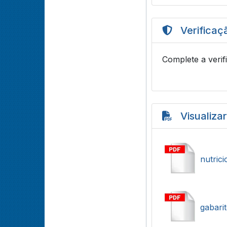
Verificaç
Complete a verif
Visualiza
nutrici
gabari