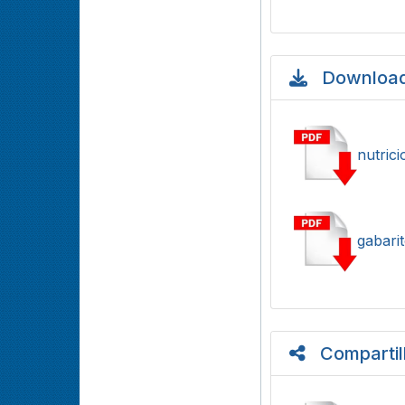
Download
nutrici
gabari
Compartil