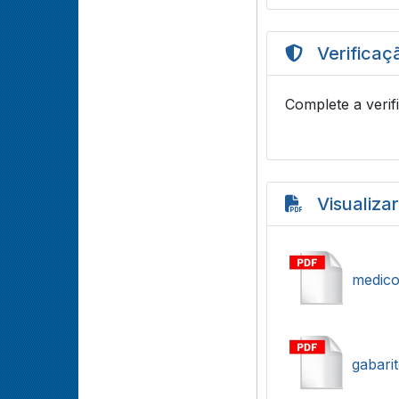
Verificaç
Complete a verif
Visualiza
medico
gabari