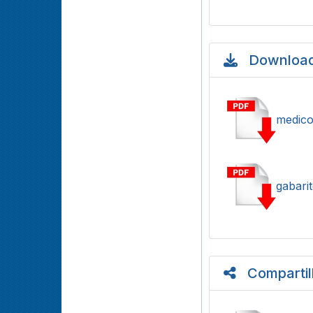
Download
medico
gabari
Compartil