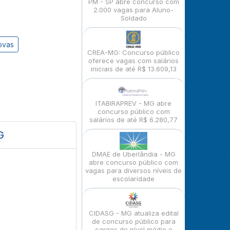
PM - SP abre concurso com
2.000 vagas para Aluno-
Soldado
ovas
CREA-MG: Concurso público
oferece vagas com salários
iniciais de até R$ 13.609,13
ITABIRAPREV - MG abre
concurso público com
salários de até R$ 6.280,77
G
DMAE de Uberlândia - MG
abre concurso público com
vagas para diversos níveis de
escolaridade
CIDASG - MG atualiza edital
de concurso público para
cargos de nível médio e