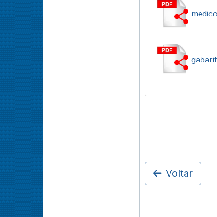
medico
gabari
Voltar