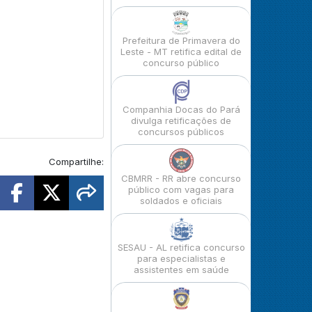
Prefeitura de Primavera do
Leste - MT retifica edital de
concurso público
Companhia Docas do Pará
divulga retificações de
concursos públicos
Compartilhe:
CBMRR - RR abre concurso
público com vagas para
soldados e oficiais
SESAU - AL retifica concurso
para especialistas e
assistentes em saúde