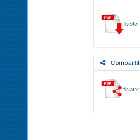
fisiote
Compartil
fisiote