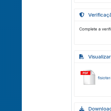
Verificaç
Complete a verif
Visualiza
fisiote
Download