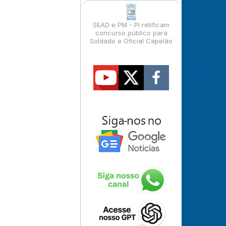
SEAD e PM - PI retificam
concurso público para
Soldado e Oficial Capelão