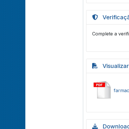
Verificaç
Complete a verif
Visualiza
farmac
Download