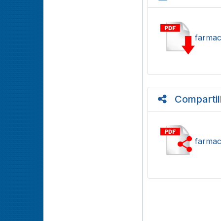
farmac
Compartil
farmac