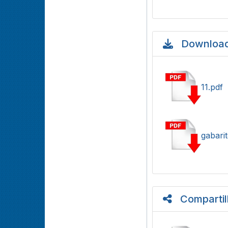
Download
11.pdf
gabari
Compartil