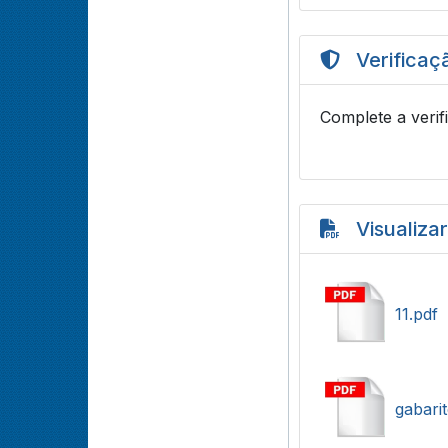
Verificaç
Complete a verif
Visualiza
11.pdf
gabari