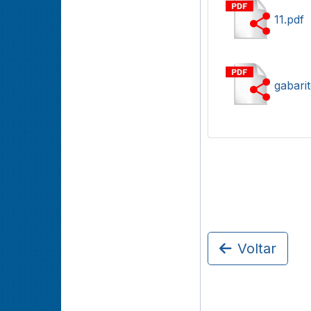
11.pdf
gabari
Voltar