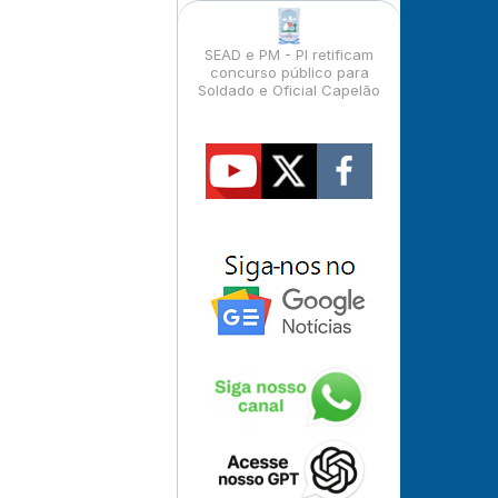
SEAD e PM - PI retificam
concurso público para
Soldado e Oficial Capelão