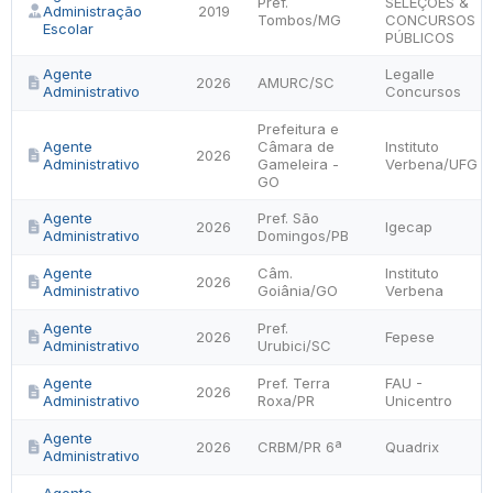
Pref.
SELEÇÕES &
Administração
2019
Tombos/MG
CONCURSOS
Escolar
PÚBLICOS
Agente
Legalle
2026
AMURC/SC
Administrativo
Concursos
Prefeitura e
Agente
Câmara de
Instituto
2026
Administrativo
Gameleira -
Verbena/UFG
GO
Agente
Pref. São
2026
Igecap
Administrativo
Domingos/PB
Agente
Câm.
Instituto
2026
Administrativo
Goiânia/GO
Verbena
Agente
Pref.
2026
Fepese
Administrativo
Urubici/SC
Agente
Pref. Terra
FAU -
2026
Administrativo
Roxa/PR
Unicentro
Agente
2026
CRBM/PR 6ª
Quadrix
Administrativo