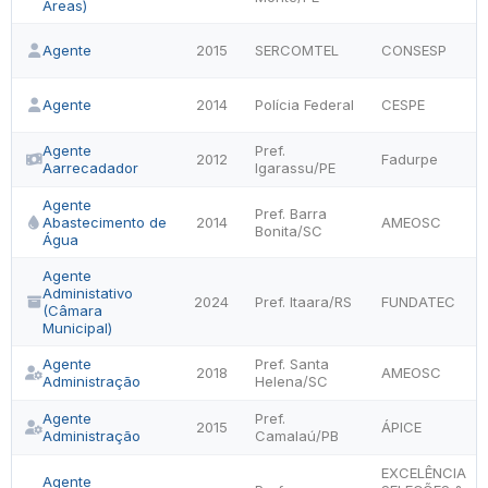
Áreas)
Agente
2015
SERCOMTEL
CONSESP
Agente
2014
Polícia Federal
CESPE
Agente
Pref.
2012
Fadurpe
Aarrecadador
Igarassu/PE
Agente
Pref. Barra
Abastecimento de
2014
AMEOSC
Bonita/SC
Água
Agente
Administativo
2024
Pref. Itaara/RS
FUNDATEC
(Câmara
Municipal)
Agente
Pref. Santa
2018
AMEOSC
Administração
Helena/SC
Agente
Pref.
2015
ÁPICE
Administração
Camalaú/PB
EXCELÊNCIA
Agente