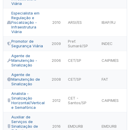
Viária
Especialista em
Regulação e
Fiscalização -
2010
ARSI/ES
IBAP/RJ
Infraestrutura
Viária
Promotor de
Pref.
2009
INDEC
Segurança Viária
Sumaré/SP
Agente de
Manutenção -
2006
CET/SP
CAIPIMES
Sinalização
Agente de
Manutenção de
2008
CET/SP
FAT
Sinalização
Analista -
Sinalização
CET -
2012
CAIPIMES
Horizontal/Vertical
Santos/SP
e Semafórica
Auxiliar de
Serviços de
Sinalização de
2016
EMDURB
EMDURB