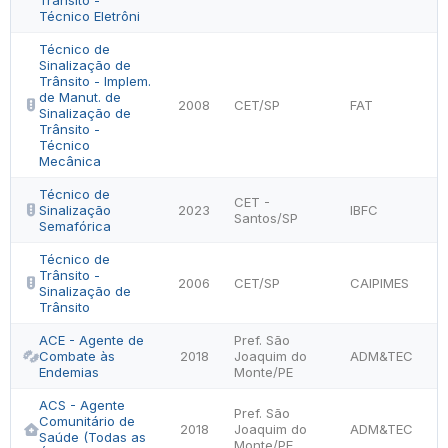
Trânsito -
Técnico Eletrôni
Técnico de
Sinalização de
Trânsito - Implem.
de Manut. de
2008
CET/SP
FAT
Sinalização de
Trânsito -
Técnico
Mecânica
Técnico de
CET -
Sinalização
2023
IBFC
Santos/SP
Semafórica
Técnico de
Trânsito -
2006
CET/SP
CAIPIMES
Sinalização de
Trânsito
ACE - Agente de
Pref. São
Combate às
2018
Joaquim do
ADM&TEC
Endemias
Monte/PE
ACS - Agente
Pref. São
Comunitário de
2018
Joaquim do
ADM&TEC
Saúde (Todas as
Monte/PE