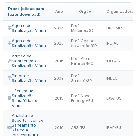
Prova (clique para
Ano
Órgão
Organizadora
fazer download)
Agente de
Pref.
2024
UNIFIMES
Sinalização Viária
Mineiros/GO
Agente de
Pref. Campos
2020
IPEFAE
Sinalização Viária
do Jordão/SP
Artífice de
Pref. Além
Manutenção -
2016
IDECAN
Paraíba/MG
Sinalização Viária
Pintor de
Pref.
2009
INDEC
Sinalização Viária
Sumaré/SP
Técnico de
Sinalização
Pref. Nova
2015
EXATUS
Semafórica e
Friburgo/RJ
Viária
Analista de
Suporte Técnico -
Saneamento
2010
ARSI/ES
IBAP/RJ
Básico e
Infraestrutura