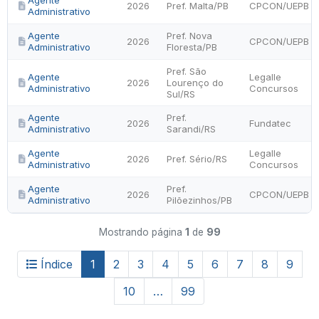
Agente
2026
Pref. Malta/PB
CPCON/UEPB
Administrativo
Agente
Pref. Nova
2026
CPCON/UEPB
Administrativo
Floresta/PB
Pref. São
Agente
Legalle
2026
Lourenço do
Administrativo
Concursos
Sul/RS
Agente
Pref.
2026
Fundatec
Administrativo
Sarandi/RS
Agente
Legalle
2026
Pref. Sério/RS
Administrativo
Concursos
Agente
Pref.
2026
CPCON/UEPB
Administrativo
Pilõezinhos/PB
Mostrando página
1
de
99
Índice
1
2
3
4
5
6
7
8
9
10
…
99