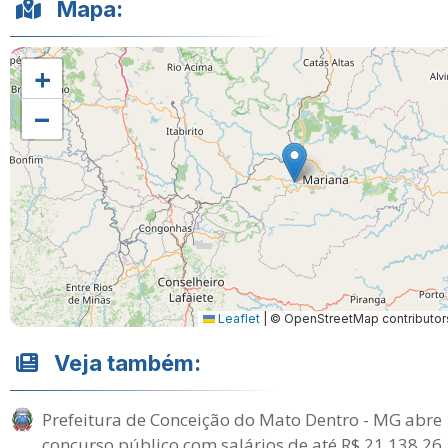
Mapa:
+
−
Leaflet
|
© OpenStreetMap contributor
Veja também:
Prefeitura de Conceição do Mato Dentro - MG abre
concurso público com salários de até R$ 21.138,26