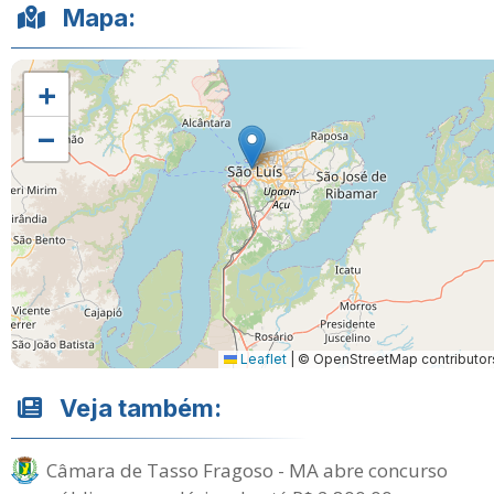
Mapa:
+
−
Leaflet
|
© OpenStreetMap contributor
Veja também:
Câmara de Tasso Fragoso - MA abre concurso