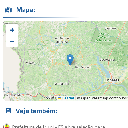
Mapa:
+
−
Leaflet
|
© OpenStreetMap contributor
Veja também:
Prefeitura de Irupi - ES abre seleção para