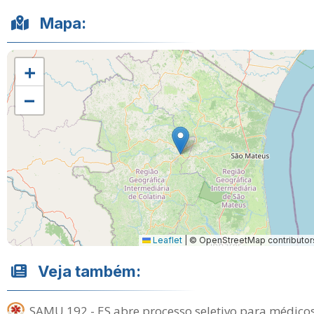
Mapa:
+
−
Leaflet
|
© OpenStreetMap contributor
Veja também:
SAMU 192 - ES abre processo seletivo para médico