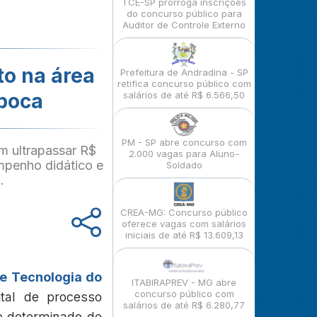
TCE-SP prorroga inscrições
do concurso público para
Auditor de Controle Externo
to na área
Prefeitura de Andradina - SP
retifica concurso público com
ipoca
salários de até R$ 6.566,50
PM - SP abre concurso com
m ultrapassar R$
2.000 vagas para Aluno-
mpenho didático e
Soldado
.
CREA-MG: Concurso público
oferece vagas com salários
iniciais de até R$ 13.609,13
 e Tecnologia do
ITABIRAPREV - MG abre
concurso público com
ital de processo
salários de até R$ 6.280,77
po determinado de