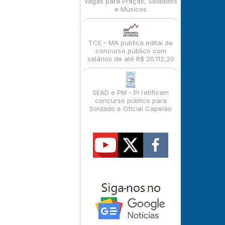
vagas para Praças, Soldados
e Músicos
TCE - MA publica edital de
concurso público com
salários de até R$ 20.112,20
SEAD e PM - PI retificam
concurso público para
Soldado e Oficial Capelão