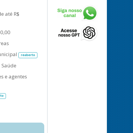
de até R$
00,00
reas
unicipal
reaberto
e Saúde
es e agentes
to