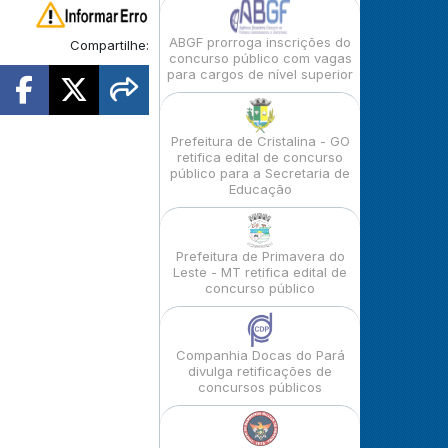
ABGF prorroga inscrições do
Compartilhe:
concurso público com vagas
para cargos de nível superior
Prefeitura de Cristalina - GO
retifica edital de concurso
público para a Secretaria de
Educação
Prefeitura de Primavera do
Leste - MT retifica edital de
concurso público
Companhia Docas do Pará
divulga retificações de
concursos públicos