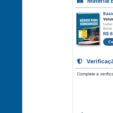
Material 
Bási
Volu
Leitur
Baixe 
R$ 6
Co
Verificaç
Complete a verific