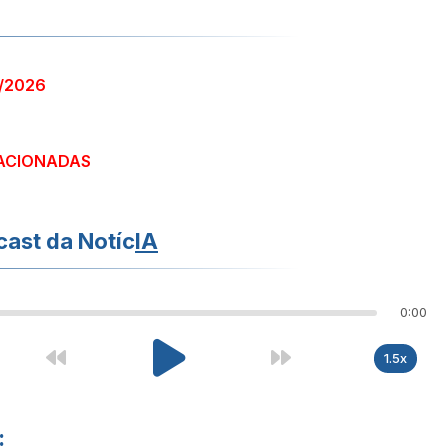
5/2026
ACIONADAS
ast da Notíc
IA
0:00
1.5x
: