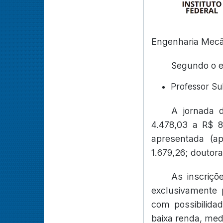
Engenharia Mecâ
Segundo o ed
Professor Su
A jornada 
4.478,03 a R$ 8.
apresentada (ap
1.679,26; doutora
As inscriçõ
exclusivamente 
com possibilida
baixa renda, medi