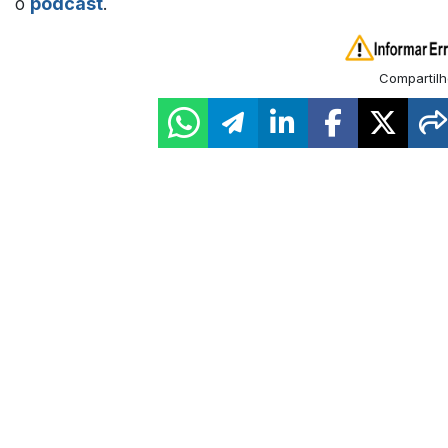
o
podcast
.
Compartilh