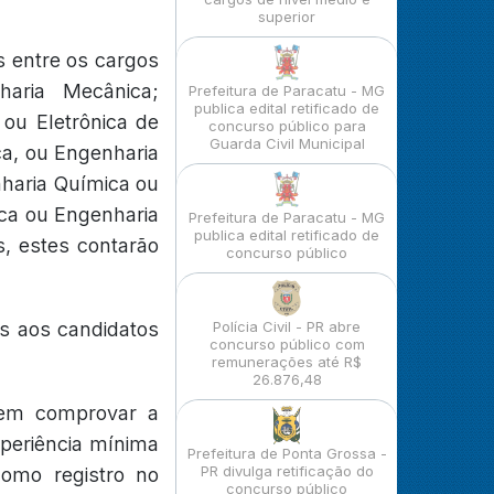
superior
s entre os cargos
haria Mecânica;
Prefeitura de Paracatu - MG
publica edital retificado de
 ou Eletrônica de
concurso público para
Guarda Civil Municipal
ica, ou Engenharia
nharia Química ou
ica ou Engenharia
Prefeitura de Paracatu - MG
publica edital retificado de
s, estes contarão
concurso público
s aos candidatos
Polícia Civil - PR abre
concurso público com
remunerações até R$
26.876,48
vem comprovar a
xperiência mínima
Prefeitura de Ponta Grossa -
PR divulga retificação do
omo registro no
concurso público