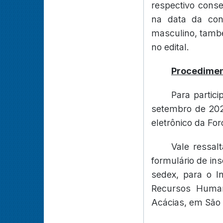
respectivo conse
na data da cont
masculino, també
no edital.
Procedimen
Para partic
setembro de 2021
eletrônico da For
Vale ressal
formulário de ins
sedex, para o I
Recursos Human
Acácias, em São