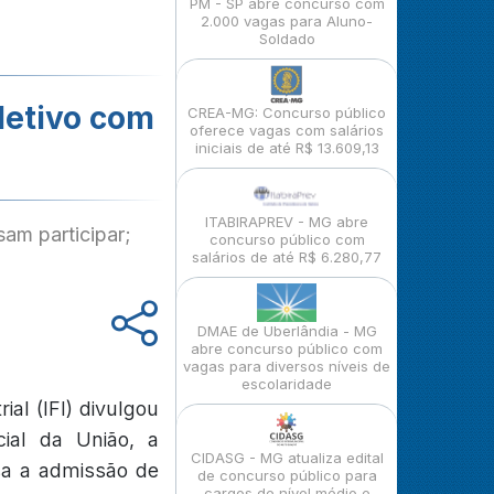
PM - SP abre concurso com
2.000 vagas para Aluno-
Soldado
letivo com
CREA-MG: Concurso público
oferece vagas com salários
iniciais de até R$ 13.609,13
ITABIRAPREV - MG abre
sam participar;
concurso público com
salários de até R$ 6.280,77
DMAE de Uberlândia - MG
abre concurso público com
vagas para diversos níveis de
escolaridade
al (IFI) divulgou
cial da União, a
CIDASG - MG atualiza edital
sa a admissão de
de concurso público para
cargos de nível médio e