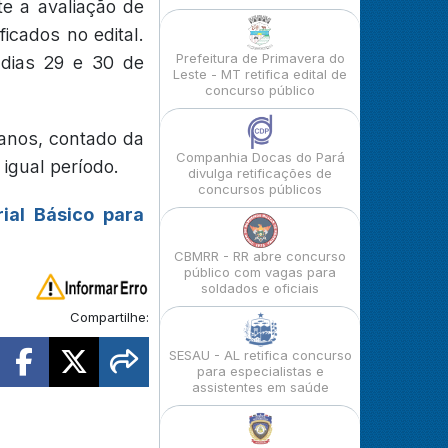
e a avaliação de
ficados no edital.
Prefeitura de Primavera do
s dias 29 e 30 de
Leste - MT retifica edital de
concurso público
 anos, contado da
Companhia Docas do Pará
igual período.
divulga retificações de
concursos públicos
ial Básico para
CBMRR - RR abre concurso
público com vagas para
soldados e oficiais
Compartilhe:
SESAU - AL retifica concurso
para especialistas e
assistentes em saúde