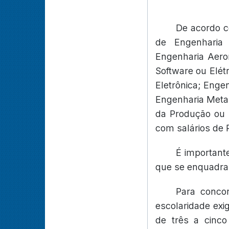
De acordo c
de Engenharia 
Engenharia Aeron
Software ou Elétr
Eletrônica; Enge
Engenharia Metal
da Produção ou E
com salários de 
É important
que se enquadram
Para conco
escolaridade exi
de três a cinc