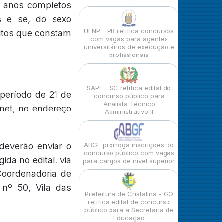
18 anos completos
is e se, do sexo
UENP - PR retifica concursos
sitos que constam
com vagas para agentes
universitários de execução e
profissionais
SAPE - SC retifica edital do
 período de 21 de
concurso público para
Analista Técnico
rnet, no endereço
Administrativo II
 deverão enviar o
ABGF prorroga inscrições do
concurso público com vagas
ida no edital, via
para cargos de nível superior
Coordenadoria de
nº 50, Vila das
Prefeitura de Cristalina - GO
retifica edital de concurso
público para a Secretaria de
Educação