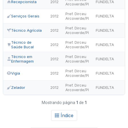
Recepcionista
2012
FUNDELTA
Arcoverde/PI
Pref. Dirceu
Serviços Gerais
2012
FUNDELTA
Arcoverde/PI
Pref. Dirceu
Técnico Agrícola
2012
FUNDELTA
Arcoverde/PI
Técnico de
Pref. Dirceu
2012
FUNDELTA
Saúde Bucal
Arcoverde/PI
Técnico em
Pref. Dirceu
2012
FUNDELTA
Enfermagem
Arcoverde/PI
Pref. Dirceu
Vigia
2012
FUNDELTA
Arcoverde/PI
Pref. Dirceu
Zelador
2012
FUNDELTA
Arcoverde/PI
Mostrando página
1
de
1
Índice