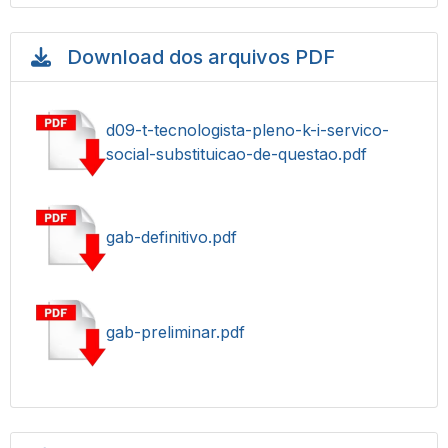
Download dos arquivos PDF
d09-t-tecnologista-pleno-k-i-servico-
social-substituicao-de-questao.pdf
gab-definitivo.pdf
gab-preliminar.pdf