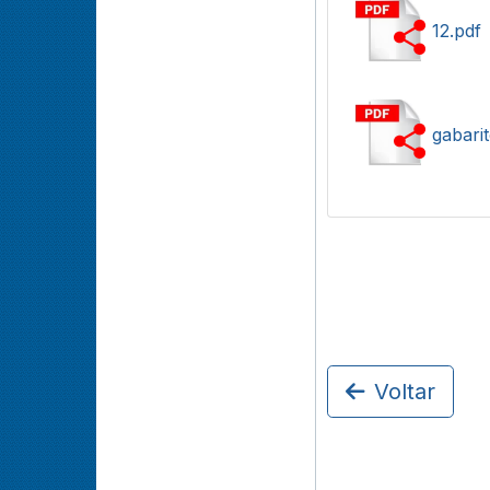
12.pdf
gabari
Voltar