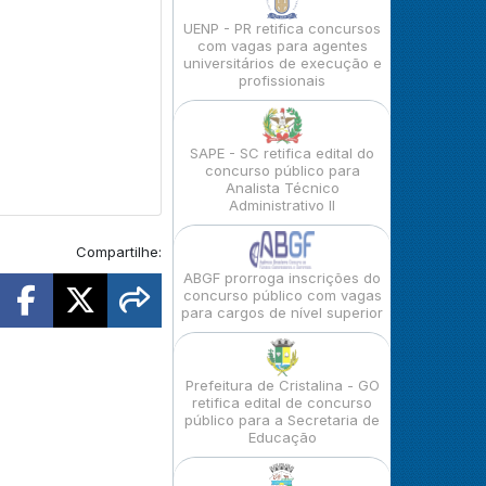
UENP - PR retifica concursos
com vagas para agentes
universitários de execução e
profissionais
SAPE - SC retifica edital do
concurso público para
Analista Técnico
Administrativo II
Compartilhe:
ABGF prorroga inscrições do
concurso público com vagas
para cargos de nível superior
Prefeitura de Cristalina - GO
retifica edital de concurso
público para a Secretaria de
Educação