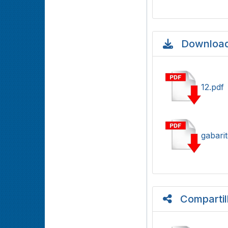
Download
12.pdf
gabari
Compartil