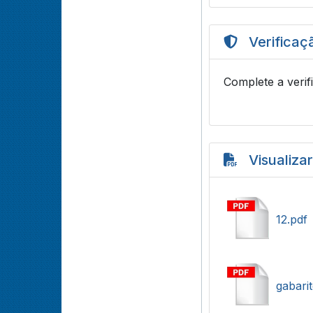
Verificaç
Complete a verif
Visualiza
12.pdf
gabari