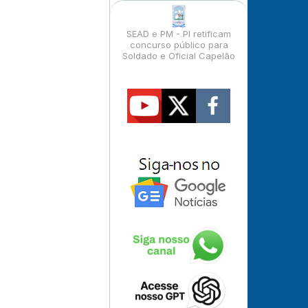
SEAD e PM - PI retificam
concurso público para
Soldado e Oficial Capelão