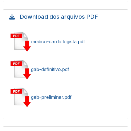
Download dos arquivos PDF
medico-cardiologista.pdf
gab-definitivo.pdf
gab-preliminar.pdf