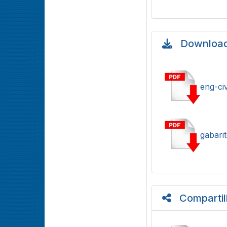
Download
eng-civ
gabarit
Compartil