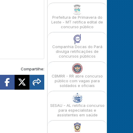
Prefeitura de Primavera do
Leste - MT retifica edital de
concurso público
Companhia Docas do Pará
divulga retificações de
concursos públicos
Compartilhe:
CBMRR - RR abre concurso
público com vagas para
soldados e oficiais
SESAU - AL retifica concurso
para especialistas e
assistentes em saúde