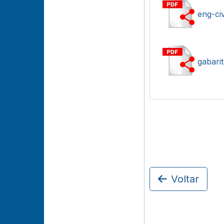
eng-civ
gabarit
Voltar