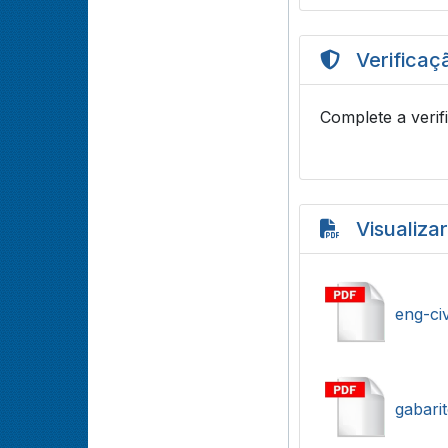
Verificaç
Complete a verif
Visualiza
eng-civ
gabarit