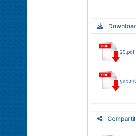
Download
29.pdf
gabari
Compartil