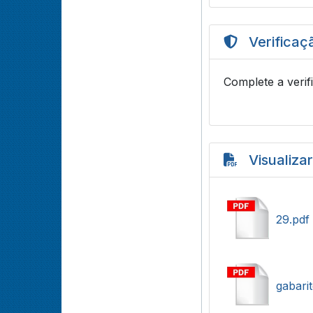
Verificaç
Complete a verif
Visualiza
29.pdf
gabari