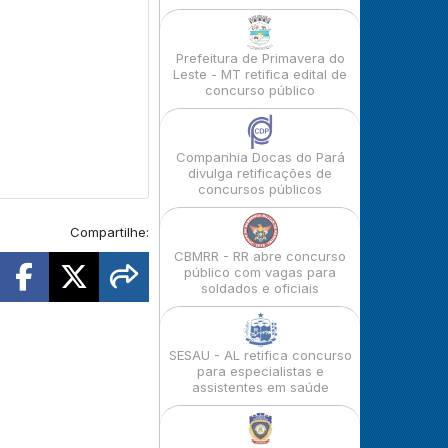
Prefeitura de Primavera do
Leste - MT retifica edital de
concurso público
Companhia Docas do Pará
divulga retificações de
concursos públicos
Compartilhe:
CBMRR - RR abre concurso
público com vagas para
soldados e oficiais
SESAU - AL retifica concurso
para especialistas e
assistentes em saúde