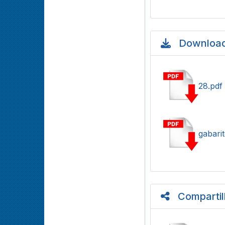
Download
28.pdf
gabari
Compartil