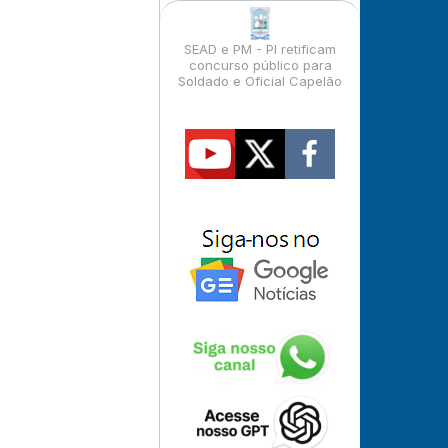
SEAD e PM - PI retificam
concurso público para
Soldado e Oficial Capelão