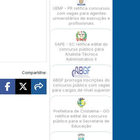
UENP - PR retifica concursos
com vagas para agentes
universitários de execução e
profissionais
SAPE - SC retifica edital do
concurso público para
Analista Técnico
Administrativo II
Compartilhe:
ABGF prorroga inscrições do
concurso público com vagas
para cargos de nível superior
Prefeitura de Cristalina - GO
retifica edital de concurso
público para a Secretaria de
Educação