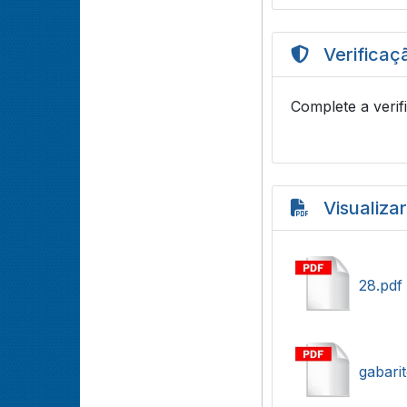
Verificaç
Complete a verif
Visualiza
28.pdf
gabari