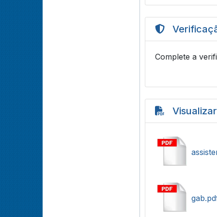
Verificaç
Complete a verif
Visualiza
assiste
gab.pd