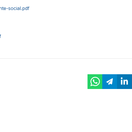
nte-social.pdf
f