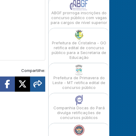
ABGF prorroga inscrições do
concurso público com vagas
para cargos de nível superior
Prefeitura de Cristalina - GO
retifica edital de concurso
público para a Secretaria de
Educação
Compartilhe:
Prefeitura de Primavera do
Leste - MT retifica edital de
concurso público
Companhia Docas do Pará
divulga retificações de
concursos públicos