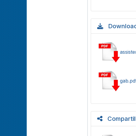
Download
assiste
gab.pd
Compartil