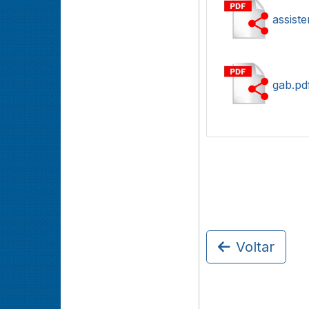
assiste
gab.pd
Voltar