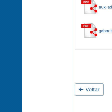
aux-ad
gabarit
Voltar