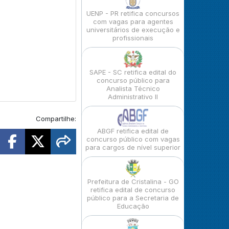
UENP - PR retifica concursos
com vagas para agentes
universitários de execução e
profissionais
SAPE - SC retifica edital do
concurso público para
Analista Técnico
Administrativo II
Compartilhe:
ABGF retifica edital de
concurso público com vagas
para cargos de nível superior
Prefeitura de Cristalina - GO
retifica edital de concurso
público para a Secretaria de
Educação