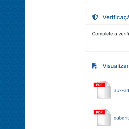
Verificaç
Complete a verif
Visualiza
aux-ad
gabarit