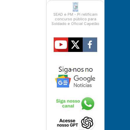
SEAD e PM - PI retificam
concurso público para
Soldado e Oficial Capelão