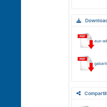
Download
aux-ad
gabarit
Compartil