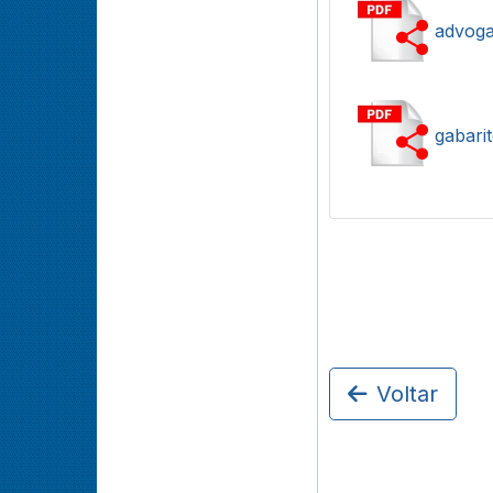
advoga
gabari
Voltar