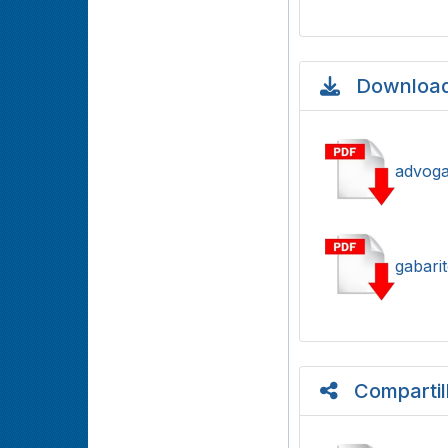
Download
advoga
gabari
Compartil