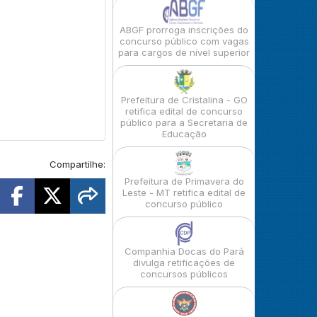
ABGF prorroga inscrições do
concurso público com vagas
para cargos de nível superior
Prefeitura de Cristalina - GO
retifica edital de concurso
público para a Secretaria de
Educação
Compartilhe:
Prefeitura de Primavera do
Leste - MT retifica edital de
concurso público
Companhia Docas do Pará
divulga retificações de
concursos públicos