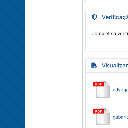
Verificaç
Complete a verif
Visualiza
advoga
gabari