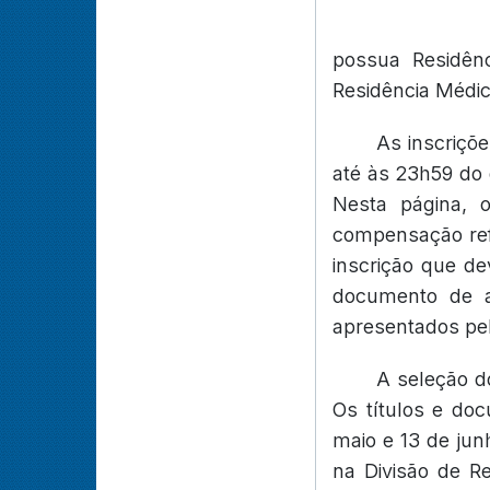
possua Residên
Residência Médic
As inscriçõ
até às 23h59 do 
Nesta página, o
compensação refe
inscrição que de
documento de ap
apresentados pelo
A seleção do
Os títulos e do
maio e 13 de jun
na Divisão de R