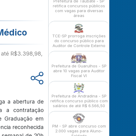
Prefeitura de Taubaté - SP
retifica concursos públicos
com vagas para diversas
áreas
 Médico
TCE-SP prorroga inscrições
do concurso público para
Auditor de Controle Externo
 até R$3.398,98,
Prefeitura de Guarulhos - SP
abre 10 vagas para Auditor
Fiscal VI
Prefeitura de Andradina - SP
ga a abertura de
retifica concurso público com
salários de até R$ 6.566,50
sa a contratação
ge Graduação em
PM - SP abre concurso com
ncia reconhecida
2.000 vagas para Aluno-
a semanal de 20h
Soldado