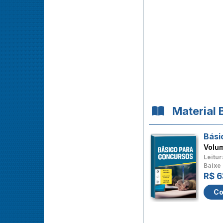
Material 
Bási
Volu
Leitur
Baixe 
R$ 6
Co