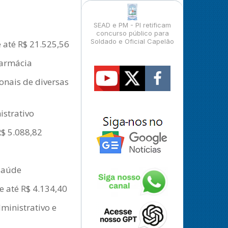
SEAD e PM - PI retificam
concurso público para
Soldado e Oficial Capelão
e até R$ 21.525,56
Farmácia
onais de diversas
istrativo
R$ 5.088,82
 Saúde
e até R$ 4.134,40
ministrativo e