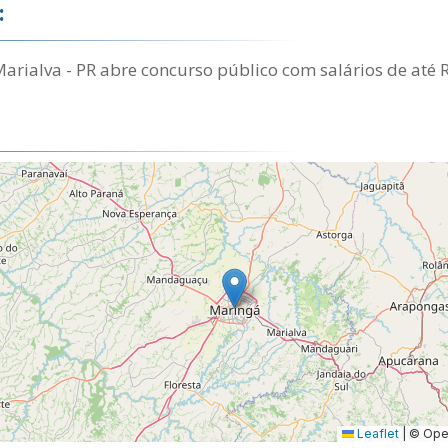
:
Marialva - PR abre concurso público com salários de até 
Leaflet
|
© Open