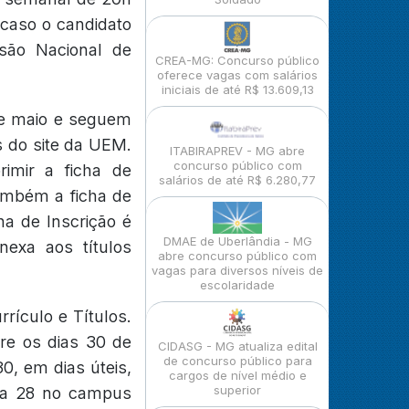
caso o candidato
são Nacional de
CREA-MG: Concurso público
oferece vagas com salários
iniciais de até R$ 13.609,13
de maio e seguem
s do site da UEM.
ITABIRAPREV - MG abre
concurso público com
rimir a ficha de
salários de até R$ 6.280,77
também a ficha de
ha de Inscrição é
DMAE de Uberlândia - MG
nexa aos títulos
abre concurso público com
vagas para diversos níveis de
escolaridade
rículo e Títulos.
re os dias 30 de
CIDASG - MG atualiza edital
de concurso público para
0, em dias úteis,
cargos de nível médio e
superior
ala 28 no campus