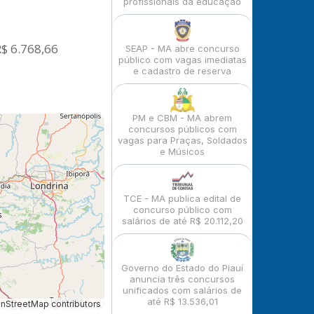
profissionais da educação
R$ 6.768,66
SEAP - MA abre concurso
público com vagas imediatas
e cadastro de reserva
PM e CBM - MA abrem
concursos públicos com
vagas para Praças, Soldados
e Músicos
TCE - MA publica edital de
concurso público com
salários de até R$ 20.112,20
Governo do Estado do Piauí
anuncia três concursos
unificados com salários de
até R$ 13.536,01
StreetMap contributors