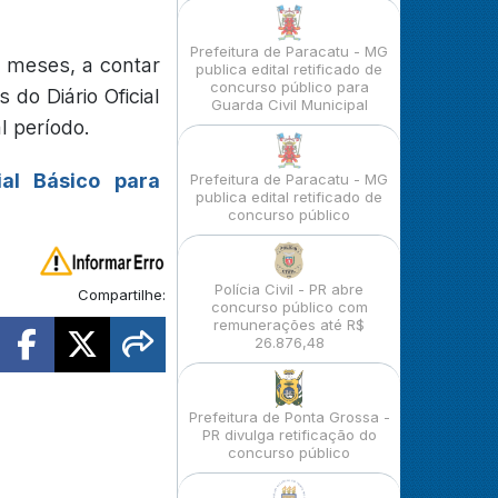
Prefeitura de Paracatu - MG
2 meses, a contar
publica edital retificado de
concurso público para
do Diário Oficial
Guarda Civil Municipal
l período.
ial Básico para
Prefeitura de Paracatu - MG
publica edital retificado de
concurso público
Polícia Civil - PR abre
Compartilhe:
concurso público com
remunerações até R$
26.876,48
Prefeitura de Ponta Grossa -
PR divulga retificação do
concurso público