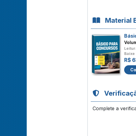
Material 
Bási
Volu
Leitur
Baixe 
R$ 6
Co
Verificaç
Complete a verific