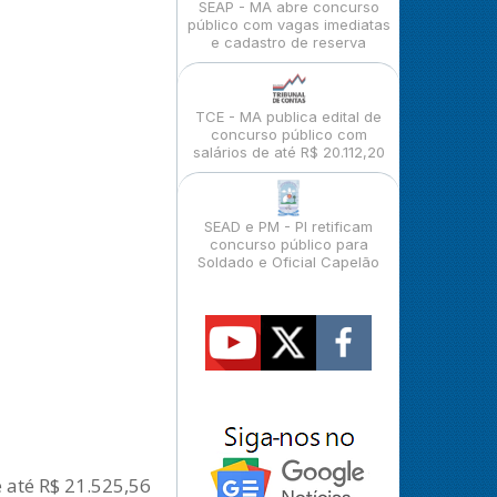
SEAP - MA abre concurso
público com vagas imediatas
e cadastro de reserva
TCE - MA publica edital de
concurso público com
salários de até R$ 20.112,20
SEAD e PM - PI retificam
concurso público para
Soldado e Oficial Capelão
e até R$ 21.525,56