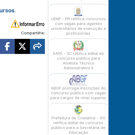
cursos
.
UENP - PR retifica concursos
com vagas para agentes
universitários de execução e
Compartilhe:
profissionais
SAPE - SC retifica edital do
concurso público para
Analista Técnico
Administrativo II
ABGF prorroga inscrições do
concurso público com vagas
para cargos de nível superior
Prefeitura de Cristalina - GO
retifica edital de concurso
público para a Secretaria de
Educação