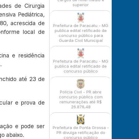
superior
ades de Cirurgia
ensiva Pediátrica,
80, acrescida de
Prefeitura de Paracatu - MG
publica edital retificado de
onforme local de
concurso público para
Guarda Civil Municipal
ina e residência
Prefeitura de Paracatu - MG
.
publica edital retificado de
concurso público
enchido até 23 de
Polícia Civil - PR abre
concurso público com
cular e prova de
remunerações até R$
26.876,48
gação e pode ser
Prefeitura de Ponta Grossa -
PR divulga retificação do
go abaixo.
concurso público