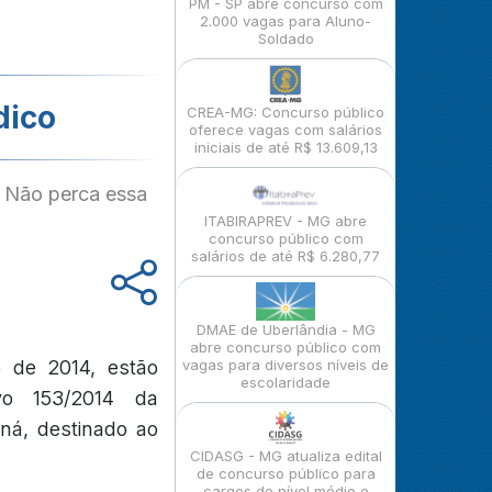
PM - SP abre concurso com
2.000 vagas para Aluno-
Soldado
dico
CREA-MG: Concurso público
oferece vagas com salários
iniciais de até R$ 13.609,13
- Não perca essa
ITABIRAPREV - MG abre
concurso público com
salários de até R$ 6.280,77
DMAE de Uberlândia - MG
abre concurso público com
o de 2014, estão
vagas para diversos níveis de
escolaridade
vo 153/2014 da
ná, destinado ao
CIDASG - MG atualiza edital
de concurso público para
cargos de nível médio e